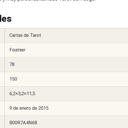
les
Cartas de Tarot
Fournier
78
150
6,2×3,2×11,5
9 de enero de 2015
B00R7A4N68