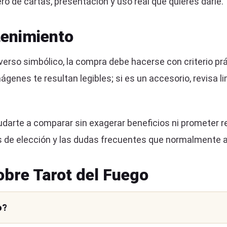
ro de cartas, presentación y uso real que quieres darle.
enimiento
rso simbólico, la compra debe hacerse con criterio práct
mágenes te resultan legibles; si es un accesorio, revisa
darte a comparar sin exagerar beneficios ni prometer r
rios de elección y las dudas frecuentes que normalmente
bre Tarot del Fuego
o?