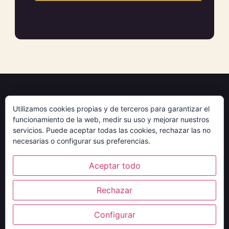
Museo del Tarot
Utilizamos cookies propias y de terceros para garantizar el
funcionamiento de la web, medir su uso y mejorar nuestros
servicios. Puede aceptar todas las cookies, rechazar las no
Guías, reseñas y selección de barajas, oráculos y
necesarias o configurar sus preferencias.
accesorios para comprar con criterio.
Aceptar todo
© 2026 Museo del Tarot
Rechazar
Política de privacidad
·
Política de cookies
Configurar