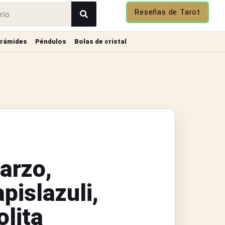
Reseñas de Tarot
irámides
Péndulos
Bolas de cristal
arzo,
pislazuli,
olita