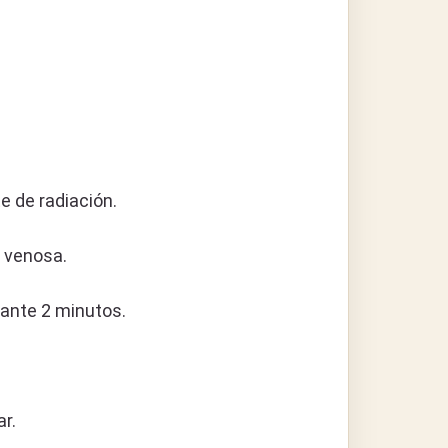
e de radiación.
n venosa.
rante 2 minutos.
ar.