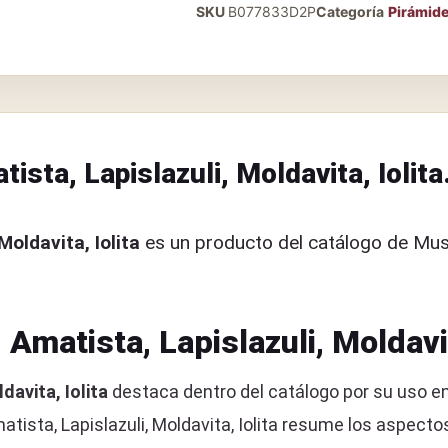
SKU
B077833D2P
Categoría
Pirámid
sta, Lapislazuli, Moldavita, Iolita
Moldavita, Iolita
es un producto del catálogo de Mus
Amatista, Lapislazuli, Moldavit
davita, Iolita
destaca dentro del catálogo por su uso en
atista, Lapislazuli, Moldavita, Iolita resume los aspec