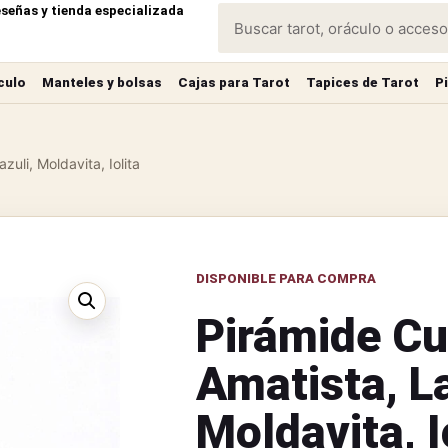
eseñas y tienda especializada
culo
Manteles y bolsas
Cajas para Tarot
Tapices de Tarot
P
zuli, Moldavita, Iolita
DISPONIBLE PARA COMPRA
Pirámide Cu
Amatista, La
Moldavita, I