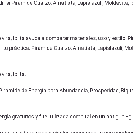
ir si Pirámide Cuarzo, Amatista, Lapislazuli, Moldavita, I
vita, Iolita ayuda a comparar materiales, uso y estilo. P
n tu práctica. Pirámide Cuarzo, Amatista, Lapislazuli, Mol
ita, Iolita.
Pirámide de Energía para Abundancia, Prosperidad, Riqu
rgía gratuitos y fue utilizada como tal en un antiguo Egi
rmar tus vibraciones a niveles superiores, lo que condu