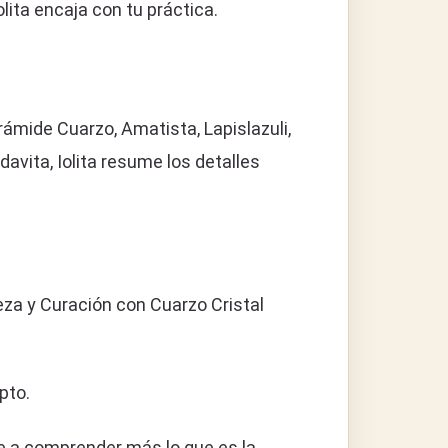
olita encaja con tu práctica.
irámide Cuarzo, Amatista, Lapislazuli,
davita, Iolita resume los detalles
eza y Curación con Cuarzo Cristal
pto.
ce a comprender más lo que es la