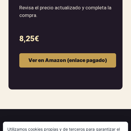
Revisa el precio actualizado y completa la
compra.
8,25
€
Ver en Amazon (enlace pagado)
Museo del Tarot
Utilizamos cookies propias y de terceros para garantizar el