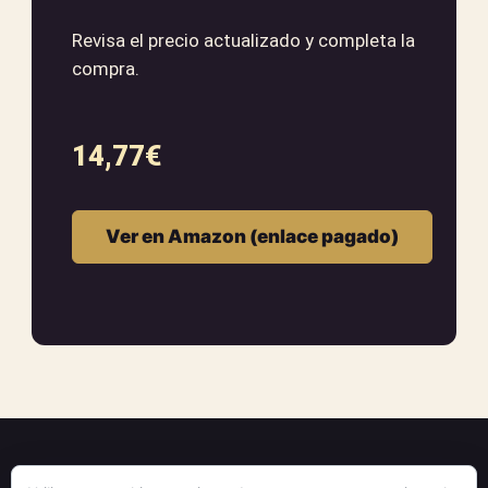
Revisa el precio actualizado y completa la
compra.
14,77
€
Ver en Amazon (enlace pagado)
Museo del Tarot