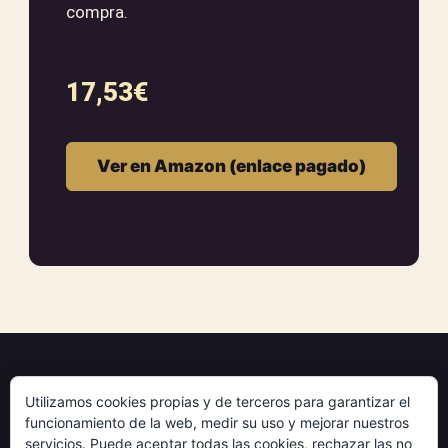
compra.
17,53
€
Ver en Amazon (enlace pagado)
Museo del Tarot
Utilizamos cookies propias y de terceros para garantizar el
funcionamiento de la web, medir su uso y mejorar nuestros
servicios. Puede aceptar todas las cookies, rechazar las no