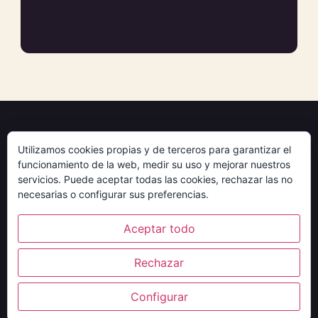
Museo del Tarot
Utilizamos cookies propias y de terceros para garantizar el
funcionamiento de la web, medir su uso y mejorar nuestros
servicios. Puede aceptar todas las cookies, rechazar las no
Guías, reseñas y selección de barajas, oráculos y
necesarias o configurar sus preferencias.
accesorios para comprar con criterio.
Aceptar todo
© 2026 Museo del Tarot
Rechazar
Política de privacidad
·
Política de cookies
Configurar