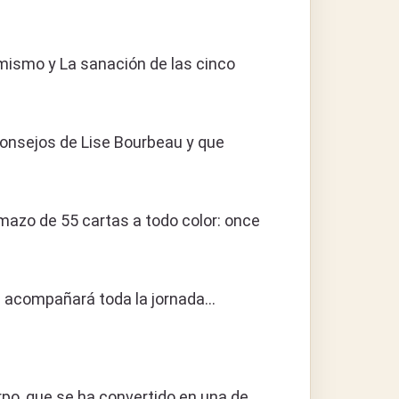
 mismo y La sanación de las cinco
consejos de Lise Bourbeau y que
mazo de 55 cartas a todo color: once
s acompañará toda la jornada…
po, que se ha convertido en una de