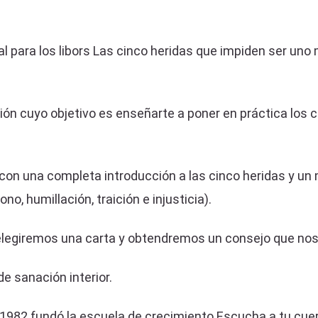
l para los libors Las cinco heridas que impiden ser uno
ón cuyo objetivo es enseñarte a poner en práctica los 
con una completa introducción a las cinco heridas y un 
o, humillación, traición e injusticia).
 elegiremos una carta y obtendremos un consejo que no
e sanación interior.
1982 fundó la escuela de crecimiento Escucha a tu cuer