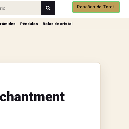
Reseñas de Tarot
irámides
Péndulos
Bolas de cristal
nchantment