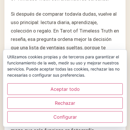
Si después de comparar todavía dudas, vuelve al
uso principal: lectura diaria, aprendizaje,
colección o regalo. En Tarot of Timeless Truth en
reseña, esa pregunta ordena mejor la decisión
que una lista de ventajas sueltas, porque te
obliga a pensar cómo usarás Tarot of Timeless
Utilizamos cookies propias y de terceros para garantizar el
funcionamiento de la web, medir su uso y mejorar nuestros
Truth cuando ya lo tengas en casa.
servicios. Puede aceptar todas las cookies, rechazar las no
necesarias o configurar sus preferencias.
Otra forma práctica de revisar Tarot of Timeless
Truth en reseña es imaginar tres tiradas reales:
Aceptar todo
una pregunta personal, una consulta de
Rechazar
orientación y una lectura más simbólica. Si Tarot
of Timeless Truth responde bien en esos tres
Configurar
escenarios, probablemente encaje mejor que un