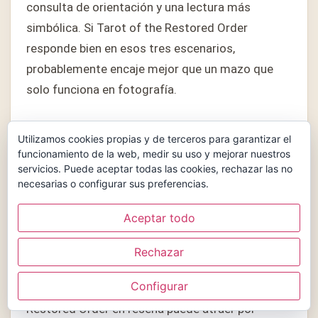
consulta de orientación y una lectura más
simbólica. Si Tarot of the Restored Order
responde bien en esos tres escenarios,
probablemente encaje mejor que un mazo que
solo funciona en fotografía.
También merece la pena observar la relación
Utilizamos cookies propias y de terceros para garantizar el
entre imagen y significado. En Tarot of the
funcionamiento de la web, medir su uso y mejorar nuestros
Restored Order en reseña, una carta no tiene que
servicios. Puede aceptar todas las cookies, rechazar las no
necesarias o configurar sus preferencias.
explicarlo todo de golpe, pero sí debería darte
pistas suficientes para leer sin pelearte con la
Aceptar todo
ilustración. Ese equilibrio es parte de lo que hace
útil a Tarot of the Restored Order.
Rechazar
Configurar
Por último, no olvides el precio. Tarot of the
Restored Order en reseña puede atraer por