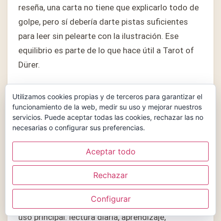
reseña, una carta no tiene que explicarlo todo de
golpe, pero sí debería darte pistas suficientes
para leer sin pelearte con la ilustración. Ese
equilibrio es parte de lo que hace útil a Tarot of
Dürer.
Por último, no olvides el precio. Tarot of Dürer en
Utilizamos cookies propias y de terceros para garantizar el
reseña puede atraer por estética, pero la compra
funcionamiento de la web, medir su uso y mejorar nuestros
servicios. Puede aceptar todas las cookies, rechazar las no
tiene más sentido cuando la edición, el estado, el
necesarias o configurar sus preferencias.
idioma y la disponibilidad acompañan. Si alguno
de esos puntos falla, conviene esperar o
Aceptar todo
comparar Tarot of Dürer con alternativas
Rechazar
cercanas.
Configurar
Si después de comparar todavía dudas, vuelve al
uso principal: lectura diaria, aprendizaje,