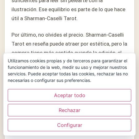
suficientes para leer sin pelearte con la
ilustración. Ese equilibrio es parte de lo que hace
útil a Sharman-Caselli Tarot.
Por último, no olvides el precio. Sharman-Caselli
Tarot en reseña puede atraer por estética, pero la
compra tiene más sentido cuando la edición, el
Utilizamos cookies propias y de terceros para garantizar el
estado, el idioma y la disponibilidad acompañan.
funcionamiento de la web, medir su uso y mejorar nuestros
Si alguno de esos puntos falla, conviene esperar
servicios. Puede aceptar todas las cookies, rechazar las no
o comparar Sharman-Caselli Tarot con
necesarias o configurar sus preferencias.
alternativas cercanas.
Aceptar todo
Si después de comparar todavía dudas, vuelve al
Rechazar
uso principal: lectura diaria, aprendizaje,
colección o regalo. En Sharman-Caselli Tarot en
Configurar
reseña, esa pregunta ordena mejor la decisión