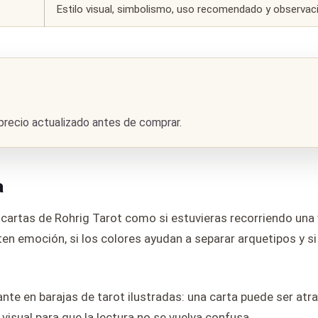
Estilo visual, simbolismo, uso recomendado y observaci
 precio actualizado antes de comprar.
a
s cartas de Rohrig Tarot como si estuvieras recorriendo una v
ten emoción, si los colores ayudan a separar arquetipos y s
te en barajas de tarot ilustradas: una carta puede ser atra
sual para que la lectura no se vuelva confusa.