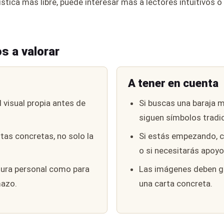
ística más libre, puede interesar más a lectores intuitivos o
s a valorar
A tener en cuenta
 visual propia antes de
Si buscas una baraja m
siguen símbolos tradic
rtas concretas, no solo la
Si estás empezando, c
o si necesitarás apoyo
tura personal como para
Las imágenes deben gu
mazo.
una carta concreta.