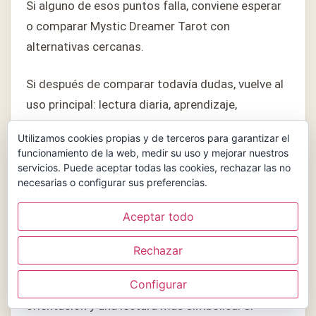
Si alguno de esos puntos falla, conviene esperar
o comparar Mystic Dreamer Tarot con
alternativas cercanas.
Si después de comparar todavía dudas, vuelve al
uso principal: lectura diaria, aprendizaje,
colección o regalo. En Mystic Dreamer Tarot en
Utilizamos cookies propias y de terceros para garantizar el
reseña, esa pregunta ordena mejor la decisión
funcionamiento de la web, medir su uso y mejorar nuestros
que una lista de ventajas sueltas, porque te
servicios. Puede aceptar todas las cookies, rechazar las no
necesarias o configurar sus preferencias.
obliga a pensar cómo usarás Mystic Dreamer
Tarot cuando ya lo tengas en casa.
Aceptar todo
Otra forma práctica de revisar Mystic Dreamer
Rechazar
Tarot en reseña es imaginar tres tiradas reales:
Configurar
una pregunta personal, una consulta de
orientación y una lectura más simbólica. Si