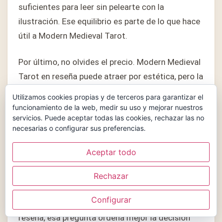
suficientes para leer sin pelearte con la
ilustración. Ese equilibrio es parte de lo que hace
útil a Modern Medieval Tarot.
Por último, no olvides el precio. Modern Medieval
Tarot en reseña puede atraer por estética, pero la
compra tiene más sentido cuando la edición, el
Utilizamos cookies propias y de terceros para garantizar el
estado, el idioma y la disponibilidad acompañan.
funcionamiento de la web, medir su uso y mejorar nuestros
servicios. Puede aceptar todas las cookies, rechazar las no
Si alguno de esos puntos falla, conviene esperar
necesarias o configurar sus preferencias.
o comparar Modern Medieval Tarot con
alternativas cercanas.
Aceptar todo
Si después de comparar todavía dudas, vuelve al
Rechazar
uso principal: lectura diaria, aprendizaje,
Configurar
colección o regalo. En Modern Medieval Tarot en
reseña, esa pregunta ordena mejor la decisión