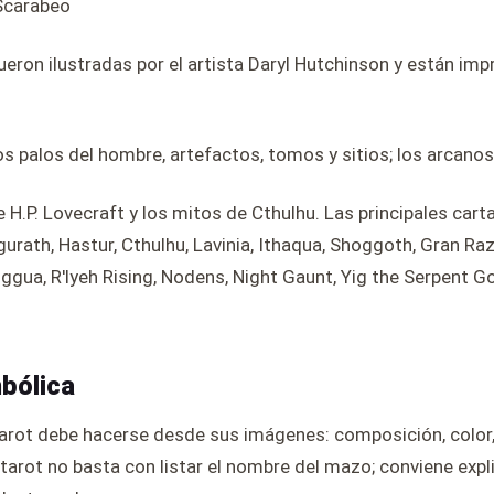
 Scarabeo
fueron ilustradas por el artista Daryl Hutchinson y están im
s palos del hombre, artefactos, tomos y sitios; los arcano
 H.P. Lovecraft y los mitos de Cthulhu. Las principales car
urath, Hastur, Cthulhu, Lavinia, Ithaqua, Shoggoth, Gran Raz
ggua, R'lyeh Rising, Nodens, Night Gaunt, Yig the Serpent 
mbólica
arot debe hacerse desde sus imágenes: composición, color, 
 tarot no basta con listar el nombre del mazo; conviene expli