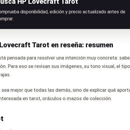
usca HP Lovecraft Tarot
omprueba disponibilidad, edición y precio actualizado antes de
omprar.
Lovecraft Tarot en reseña: resumen
tá pensada para resolver una intención muy concreta: sabe
ón. Para eso se revisan sus imágenes, su tono visual, el tip
ajas.
a sea mejor que todas las demás, sino de explicar qué aporta
nteresada en tarot, oráculos o mazos de colección.
ot