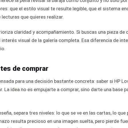
merece la pena revisar la baraja como conjunto y no solo por
s: que el estilo visual te resulte legible, que el sistema en
 lecturas que quieres realizar.
rioriza claridad y acompañamiento. Si buscas una pieza de c
 el interés visual de la galería completa. Esa diferencia de i
io.
ntes de comprar
nsada para una decisión bastante concreta: saber si HP Lov
ar. La idea no es empujarte a comprar, sino darte una base 
eña, separa tres niveles: lo que se ve en las cartas, lo que 
mazo resulta precioso en una imagen suelta, pero pierde fu