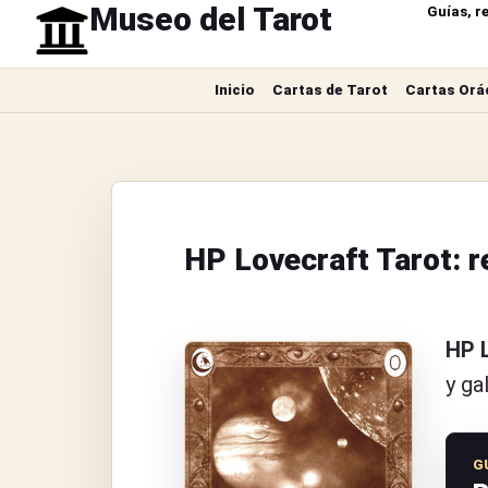
Museo del Tarot
Guías, r
Inicio
Cartas de Tarot
Cartas Orá
HP Lovecraft Tarot: r
HP L
y ga
G