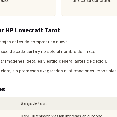
mazo.
una carta concreta.
ar HP Lovecraft Tarot
rajas antes de comprar una nueva.
isual de cada carta y no solo el nombre del mazo.
r imágenes, detalles y estilo general antes de decidir.
 clara, sin promesas exageradas ni afirmaciones imposible
es
Baraja de tarot
Daryl Hutchinson y están impresas en duotono