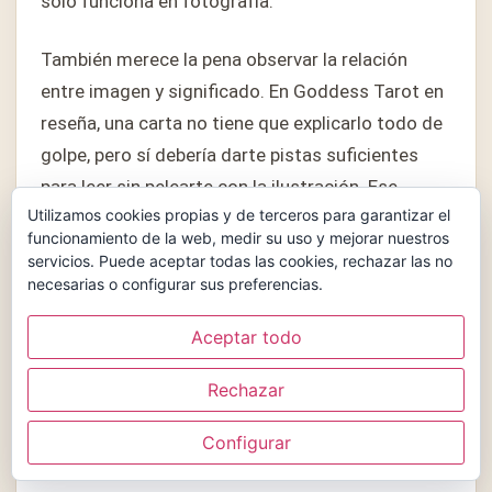
solo funciona en fotografía.
También merece la pena observar la relación
entre imagen y significado. En Goddess Tarot en
reseña, una carta no tiene que explicarlo todo de
golpe, pero sí debería darte pistas suficientes
para leer sin pelearte con la ilustración. Ese
Utilizamos cookies propias y de terceros para garantizar el
equilibrio es parte de lo que hace útil a Goddess
funcionamiento de la web, medir su uso y mejorar nuestros
Tarot.
servicios. Puede aceptar todas las cookies, rechazar las no
necesarias o configurar sus preferencias.
Por último, no olvides el precio. Goddess Tarot
Aceptar todo
en reseña puede atraer por estética, pero la
compra tiene más sentido cuando la edición, el
Rechazar
estado, el idioma y la disponibilidad acompañan.
Si alguno de esos puntos falla, conviene esperar
Configurar
o comparar Goddess Tarot con alternativas