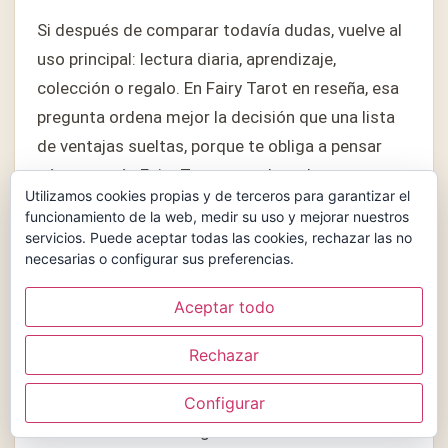
Si después de comparar todavía dudas, vuelve al
uso principal: lectura diaria, aprendizaje,
colección o regalo. En Fairy Tarot en reseña, esa
pregunta ordena mejor la decisión que una lista
de ventajas sueltas, porque te obliga a pensar
cómo usarás Fairy Tarot cuando ya lo tengas en
Utilizamos cookies propias y de terceros para garantizar el
casa.
funcionamiento de la web, medir su uso y mejorar nuestros
servicios. Puede aceptar todas las cookies, rechazar las no
Otra forma práctica de revisar Fairy Tarot en
necesarias o configurar sus preferencias.
reseña es imaginar tres tiradas reales: una
Aceptar todo
pregunta personal, una consulta de orientación y
una lectura más simbólica. Si Fairy Tarot
Rechazar
responde bien en esos tres escenarios,
probablemente encaje mejor que un mazo que
Configurar
solo funciona en fotografía.