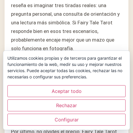
reseña es imaginar tres tiradas reales: una
pregunta personal, una consulta de orientación y
una lectura más simbólica. Si Fairy Tale Tarot
responde bien en esos tres escenarios,
probablemente encaje mejor que un mazo que
solo funciona en fotografía.
Utilizamos cookies propias y de terceros para garantizar el
También merece la pena observar la relación
funcionamiento de la web, medir su uso y mejorar nuestros
servicios. Puede aceptar todas las cookies, rechazar las no
entre imagen y significado. En Fairy Tale Tarot en
necesarias o configurar sus preferencias.
reseña, una carta no tiene que explicarlo todo de
golpe, pero sí debería darte pistas suficientes
Aceptar todo
para leer sin pelearte con la ilustración. Ese
Rechazar
equilibrio es parte de lo que hace útil a Fairy Tale
Tarot.
Configurar
Por último, no olvides el precio. Fairy Tale Tarot