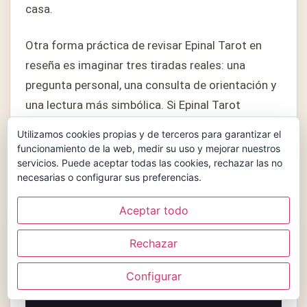
casa.
Otra forma práctica de revisar Epinal Tarot en
reseña es imaginar tres tiradas reales: una
pregunta personal, una consulta de orientación y
una lectura más simbólica. Si Epinal Tarot
responde bien en esos tres escenarios,
Utilizamos cookies propias y de terceros para garantizar el
probablemente encaje mejor que un mazo que
funcionamiento de la web, medir su uso y mejorar nuestros
servicios. Puede aceptar todas las cookies, rechazar las no
solo funciona en fotografía.
necesarias o configurar sus preferencias.
Aceptar todo
DECISIÓN FINAL
Busca Epinal Tarot
Rechazar
Comprueba disponibilidad, edición y precio
Configurar
actualizado antes de comprar.