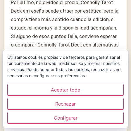
Por último, no olvides el precio. Connolly Tarot
Deck en reseña puede atraer por estética, pero la
compra tiene más sentido cuando la edición, el
estado, el idioma y la disponibilidad acompañan.
Si alguno de esos puntos falla, conviene esperar
o comparar Connolly Tarot Deck con alternativas
cercanas.
Utilizamos cookies propias y de terceros para garantizar el
funcionamiento de la web, medir su uso y mejorar nuestros
Si después de comparar todavía dudas, vuelve al
servicios. Puede aceptar todas las cookies, rechazar las no
necesarias o configurar sus preferencias.
uso principal: lectura diaria, aprendizaje,
colección o regalo. En Connolly Tarot Deck en
Aceptar todo
reseña, esa pregunta ordena mejor la decisión
que una lista de ventajas sueltas, porque te
Rechazar
obliga a pensar cómo usarás Connolly Tarot Deck
Configurar
cuando ya lo tengas en casa.