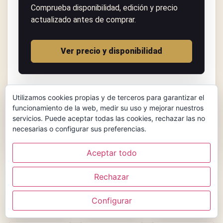
Comprueba disponibilidad, edición y precio
actualizado antes de comprar.
Ver precio y disponibilidad
Utilizamos cookies propias y de terceros para garantizar el
Museo del Tarot puede recibir una comisión por compras
funcionamiento de la web, medir su uso y mejorar nuestros
realizadas desde algunos enlaces, sin coste adicional
servicios. Puede aceptar todas las cookies, rechazar las no
para ti.
necesarias o configurar sus preferencias.
Aceptar todo
Galería de cartas
Rechazar
Configurar