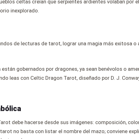
eblos celtas creían que serpientes ardientes volaban por el 
torio inexplorado.
ndos de lecturas de tarot, lograr una magia más exitosa o 
ía están gobernados por dragones, ya sean benévolos o am
ndo leas con Celtic Dragon Tarot, diseñado por D. J. Conway
mbólica
Tarot debe hacerse desde sus imágenes: composición, color, 
 tarot no basta con listar el nombre del mazo; conviene expli