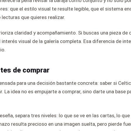
merece la pena revisar la baraja como conjunto y no solo po
s: que el estilo visual te resulte legible, que el sistema en
 lecturas que quieres realizar.
rioriza claridad y acompañamiento. Si buscas una pieza de c
 el interés visual de la galería completa. Esa diferencia de i
io.
ntes de comprar
ensada para una decisión bastante concreta: saber si Celtic
ar. La idea no es empujarte a comprar, sino darte una base 
seña, separa tres niveles: lo que se ve en las cartas, lo que
mazo resulta precioso en una imagen suelta, pero pierde fu