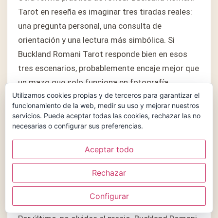
Tarot en reseña es imaginar tres tiradas reales:
una pregunta personal, una consulta de
orientación y una lectura más simbólica. Si
Buckland Romani Tarot responde bien en esos
tres escenarios, probablemente encaje mejor que
un mazo que solo funciona en fotografía.
Utilizamos cookies propias y de terceros para garantizar el
funcionamiento de la web, medir su uso y mejorar nuestros
También merece la pena observar la relación
servicios. Puede aceptar todas las cookies, rechazar las no
entre imagen y significado. En Buckland Romani
necesarias o configurar sus preferencias.
Tarot en reseña, una carta no tiene que explicarlo
Aceptar todo
todo de golpe, pero sí debería darte pistas
suficientes para leer sin pelearte con la
Rechazar
ilustración. Ese equilibrio es parte de lo que hace
útil a Buckland Romani Tarot.
Configurar