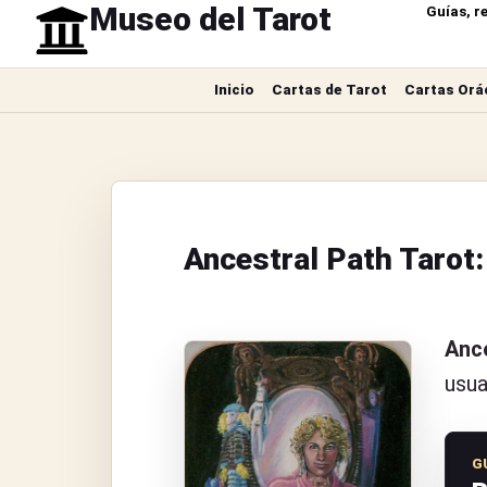
Museo del Tarot
Guías, r
Inicio
Cartas de Tarot
Cartas Orá
Ancestral Path Tarot:
Ance
usua
G