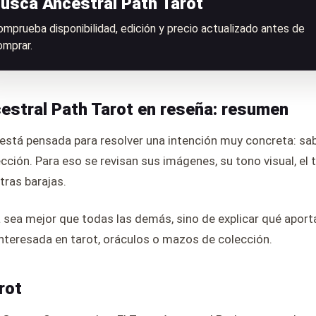
usca Ancestral Path Tarot
omprueba disponibilidad, edición y precio actualizado antes de
omprar.
estral Path Tarot en reseña: resumen
está pensada para resolver una intención muy concreta: sab
cción. Para eso se revisan sus imágenes, su tono visual, el t
ras barajas.
a sea mejor que todas las demás, sino de explicar qué aporta
nteresada en tarot, oráculos o mazos de colección.
rot