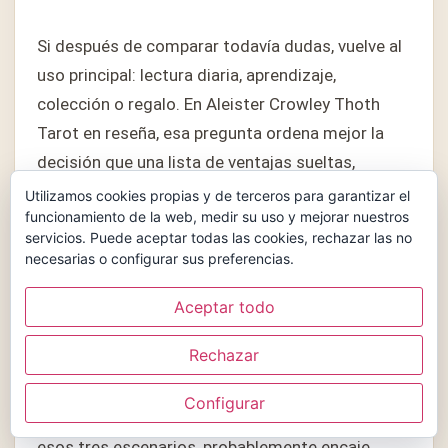
Si después de comparar todavía dudas, vuelve al
uso principal: lectura diaria, aprendizaje,
colección o regalo. En Aleister Crowley Thoth
Tarot en reseña, esa pregunta ordena mejor la
decisión que una lista de ventajas sueltas,
porque te obliga a pensar cómo usarás Aleister
Utilizamos cookies propias y de terceros para garantizar el
funcionamiento de la web, medir su uso y mejorar nuestros
Crowley Thoth Tarot cuando ya lo tengas en
servicios. Puede aceptar todas las cookies, rechazar las no
casa.
necesarias o configurar sus preferencias.
Otra forma práctica de revisar Aleister Crowley
Aceptar todo
Thoth Tarot en reseña es imaginar tres tiradas
Rechazar
reales: una pregunta personal, una consulta de
orientación y una lectura más simbólica. Si
Configurar
Aleister Crowley Thoth Tarot responde bien en
esos tres escenarios, probablemente encaje