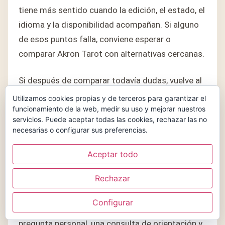
tiene más sentido cuando la edición, el estado, el
idioma y la disponibilidad acompañan. Si alguno
de esos puntos falla, conviene esperar o
comparar Akron Tarot con alternativas cercanas.
Si después de comparar todavía dudas, vuelve al
uso principal: lectura diaria, aprendizaje,
Utilizamos cookies propias y de terceros para garantizar el
colección o regalo. En Akron Tarot en reseña, esa
funcionamiento de la web, medir su uso y mejorar nuestros
servicios. Puede aceptar todas las cookies, rechazar las no
pregunta ordena mejor la decisión que una lista
necesarias o configurar sus preferencias.
de ventajas sueltas, porque te obliga a pensar
cómo usarás Akron Tarot cuando ya lo tengas en
Aceptar todo
casa.
Rechazar
Otra forma práctica de revisar Akron Tarot en
Configurar
reseña es imaginar tres tiradas reales: una
pregunta personal, una consulta de orientación y